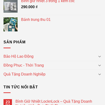
Bình giữ nhiệt 3 trong 1 kèm cốc
290.000
₫
Bánh trung thu 01
SẢN PHẨM
Bảo Hộ Lao Động
Đồng Phục - Thời Trang
Quà Tặng Doanh Nghiệp
TIN TỨC NỔI BẬT
Bình Giữ Nhiệt LocknLock – Quà Tặng Doanh
23