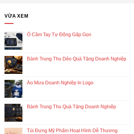
bàn
–
Giải
VỪA XEM
pháp
quà
tặng
doanh
Ô Cầm Tay Tự Động Gấp Gọn
nghiệp
độc
đáo
và
Bánh Trung Thu Dẻo Quà Tặng Doanh Nghiệp
bền
vững
Áo Mưa Doanh Nghiệp In Logo
Bánh Trung Thu Quà Tặng Doanh Nghiệp
Túi Đựng Mỹ Phẩm Hoạt Hình Dễ Thương