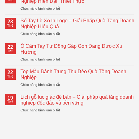
Th6
Nghiệp Hiện Đại, Thiết Thực
ở
Chức năng bình luận bị tắt
Bình
Giữ
Sổ Tay Lò Xo In Logo – Giải Pháp Quà Tặng Doanh
23
Nhiệt
Th6
Nghiệp Hiệu Quả
LocknLock
ở
Chức năng bình luận bị tắt
–
Sổ
Quà
Tay
Tặng
Ô Cầm Tay Tự Động Gấp Gọn Đang Được Xu
22
Lò
Doanh
Th6
Hướng
Xo
Nghiệp
ở
Chức năng bình luận bị tắt
In
Hiện
Ô
Logo
Đại,
Cầm
–
Top Mẫu Bánh Trung Thu Dẻo Quà Tặng Doanh
Thiết
22
Tay
Giải
Th6
Nghiệp
Thực
Tự
Pháp
ở
Chức năng bình luận bị tắt
Động
Quà
Top
Gấp
Tặng
Mẫu
Gọn
Lịch gỗ lục giác để bàn – Giải pháp quà tặng doanh
Doanh
19
Bánh
Đang
Th6
nghiệp độc đáo và bền vững
Nghiệp
Trung
Được
Hiệu
ở
Chức năng bình luận bị tắt
Thu
Xu
Quả
Lịch
Dẻo
Hướng
gỗ
Quà
lục
Tặng
giác
Doanh
để
Nghiệp