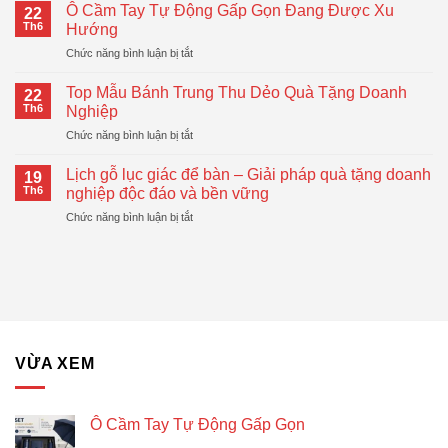
Tay
Tặng
Ô Cầm Tay Tự Động Gấp Gọn Đang Được Xu
22
Lò
Doanh
Th6
Hướng
Xo
Nghiệp
ở
Chức năng bình luận bị tắt
In
Hiện
Ô
Logo
Đại,
Cầm
–
Top Mẫu Bánh Trung Thu Dẻo Quà Tặng Doanh
Thiết
22
Tay
Giải
Th6
Nghiệp
Thực
Tự
Pháp
ở
Chức năng bình luận bị tắt
Động
Quà
Top
Gấp
Tặng
Mẫu
Gọn
Lịch gỗ lục giác để bàn – Giải pháp quà tặng doanh
Doanh
19
Bánh
Đang
Th6
nghiệp độc đáo và bền vững
Nghiệp
Trung
Được
Hiệu
ở
Chức năng bình luận bị tắt
Thu
Xu
Quả
Lịch
Dẻo
Hướng
gỗ
Quà
lục
Tặng
giác
Doanh
để
Nghiệp
bàn
–
Giải
VỪA XEM
pháp
quà
tặng
doanh
Ô Cầm Tay Tự Động Gấp Gọn
nghiệp