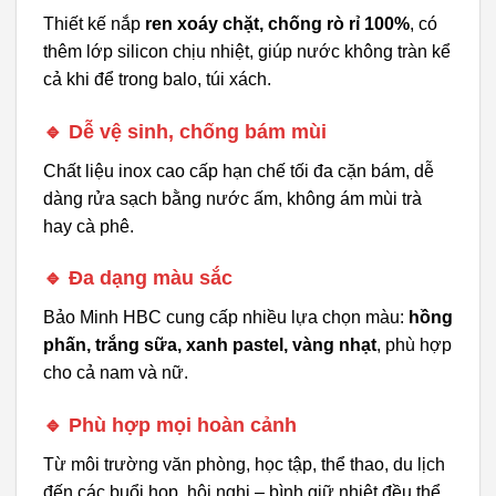
Thiết kế nắp
ren xoáy chặt, chống rò rỉ 100%
, có
thêm lớp silicon chịu nhiệt, giúp nước không tràn kể
cả khi để trong balo, túi xách.
🔹 Dễ vệ sinh, chống bám mùi
Chất liệu inox cao cấp hạn chế tối đa cặn bám, dễ
dàng rửa sạch bằng nước ấm, không ám mùi trà
hay cà phê.
🔹 Đa dạng màu sắc
Bảo Minh HBC cung cấp nhiều lựa chọn màu:
hồng
phấn, trắng sữa, xanh pastel, vàng nhạt
, phù hợp
cho cả nam và nữ.
🔹 Phù hợp mọi hoàn cảnh
Từ môi trường văn phòng, học tập, thể thao, du lịch
đến các buổi họp, hội nghị – bình giữ nhiệt đều thể