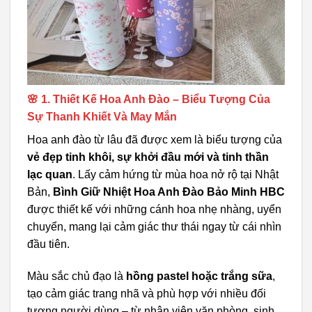
🌸 1. Thiết Kế Hoa Anh Đào – Biểu Tượng Của
Sự Thanh Khiết Và May Mắn
Hoa anh đào từ lâu đã được xem là biểu tượng của
vẻ đẹp tinh khôi, sự khởi đầu mới và tinh thần
lạc quan
. Lấy cảm hứng từ mùa hoa nở rộ tại Nhật
Bản,
Bình Giữ Nhiệt Hoa Anh Đào Bảo Minh HBC
được thiết kế với những cánh hoa nhẹ nhàng, uyển
chuyển, mang lại cảm giác thư thái ngay từ cái nhìn
đầu tiên.
Màu sắc chủ đạo là
hồng pastel hoặc trắng sữa
,
tạo cảm giác trang nhã và phù hợp với nhiều đối
tượng người dùng – từ nhân viên văn phòng, sinh