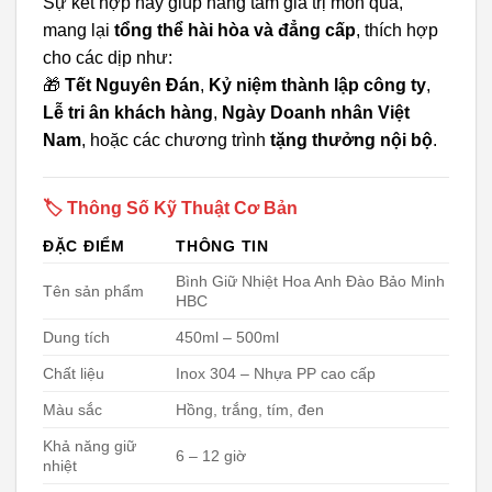
Sự kết hợp này giúp nâng tầm giá trị món quà,
mang lại
tổng thể hài hòa và đẳng cấp
, thích hợp
cho các dịp như:
🎁
Tết Nguyên Đán
,
Kỷ niệm thành lập công ty
,
Lễ tri ân khách hàng
,
Ngày Doanh nhân Việt
Nam
, hoặc các chương trình
tặng thưởng nội bộ
.
🏷️ Thông Số Kỹ Thuật Cơ Bản
ĐẶC ĐIỂM
THÔNG TIN
Bình Giữ Nhiệt Hoa Anh Đào Bảo Minh
Tên sản phẩm
HBC
Dung tích
450ml – 500ml
Chất liệu
Inox 304 – Nhựa PP cao cấp
Màu sắc
Hồng, trắng, tím, đen
Khả năng giữ
6 – 12 giờ
nhiệt