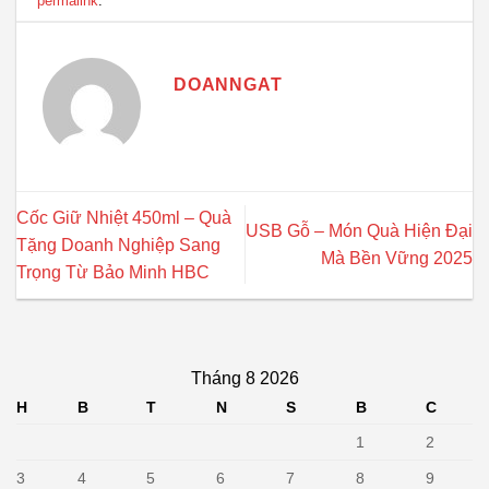
permalink
.
DOANNGAT
Cốc Giữ Nhiệt 450ml – Quà
USB Gỗ – Món Quà Hiện Đại
Tặng Doanh Nghiệp Sang
Mà Bền Vững 2025
Trọng Từ Bảo Minh HBC
Tháng 8 2026
H
B
T
N
S
B
C
1
2
3
4
5
6
7
8
9