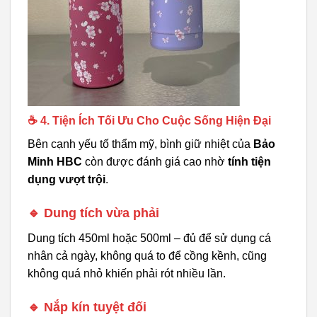
☕ 4. Tiện Ích Tối Ưu Cho Cuộc Sống Hiện Đại
Bên cạnh yếu tố thẩm mỹ, bình giữ nhiệt của
Bảo
Minh HBC
còn được đánh giá cao nhờ
tính tiện
dụng vượt trội
.
🔹 Dung tích vừa phải
Dung tích 450ml hoặc 500ml – đủ để sử dụng cá
nhân cả ngày, không quá to để cồng kềnh, cũng
không quá nhỏ khiến phải rót nhiều lần.
🔹 Nắp kín tuyệt đối