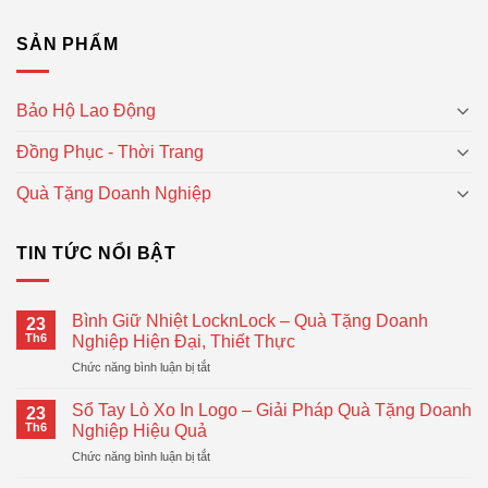
SẢN PHẨM
Bảo Hộ Lao Động
Đồng Phục - Thời Trang
Quà Tặng Doanh Nghiệp
TIN TỨC NỔI BẬT
Bình Giữ Nhiệt LocknLock – Quà Tặng Doanh
23
Th6
Nghiệp Hiện Đại, Thiết Thực
ở
Chức năng bình luận bị tắt
Bình
Giữ
Sổ Tay Lò Xo In Logo – Giải Pháp Quà Tặng Doanh
23
Nhiệt
Th6
Nghiệp Hiệu Quả
LocknLock
ở
Chức năng bình luận bị tắt
–
Sổ
Quà