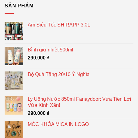
SẢN PHẨM
Ấm Siêu Tốc SHIRAPP 3.0L
Bình giữ nhiệt 500ml
290.000
₫
Bộ Quà Tặng 20/10 Ý Nghĩa
Ly Uống Nước 850ml Fanaydoor: Vừa Tiện Lợi
Vừa Xinh Xắn!
290.000
₫
MÓC KHÓA MICA IN LOGO