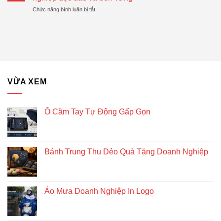
Trung
Được
Hiệu
ở
Chức năng bình luận bị tắt
Thu
Xu
Quả
Lịch
Dẻo
Hướng
gỗ
Quà
lục
Tặng
giác
Doanh
để
Nghiệp
bàn
–
Giải
VỪA XEM
pháp
quà
tặng
doanh
Ô Cầm Tay Tự Động Gấp Gọn
nghiệp
độc
đáo
và
Bánh Trung Thu Dẻo Quà Tặng Doanh Nghiệp
bền
vững
Áo Mưa Doanh Nghiệp In Logo