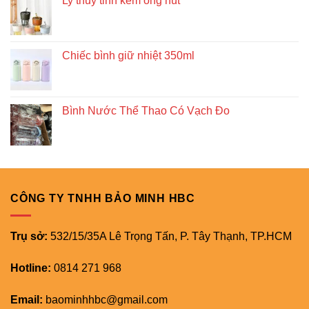
Ly thủy tinh kèm ống hút
Chiếc bình giữ nhiệt 350ml
Bình Nước Thể Thao Có Vạch Đo
CÔNG TY TNHH BẢO MINH HBC
Trụ sở:
532/15/35A Lê Trọng Tấn, P. Tây Thạnh, TP.HCM
Hotline:
0814 271 968
Email:
baominhhbc@gmail.com