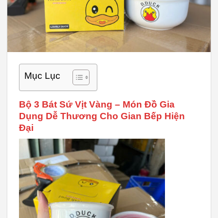
Mục Lục
Bộ 3 Bát Sứ Vịt Vàng – Món Đồ Gia
Dụng Dễ Thương Cho Gian Bếp Hiện
Đại