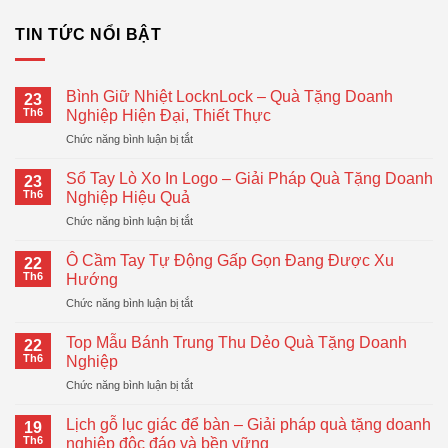
TIN TỨC NỔI BẬT
Bình Giữ Nhiệt LocknLock – Quà Tặng Doanh
23
Th6
Nghiệp Hiện Đại, Thiết Thực
ở
Chức năng bình luận bị tắt
Bình
Giữ
Sổ Tay Lò Xo In Logo – Giải Pháp Quà Tặng Doanh
23
Nhiệt
Th6
Nghiệp Hiệu Quả
LocknLock
ở
Chức năng bình luận bị tắt
–
Sổ
Quà
Tay
Tặng
Ô Cầm Tay Tự Động Gấp Gọn Đang Được Xu
22
Lò
Doanh
Th6
Hướng
Xo
Nghiệp
ở
Chức năng bình luận bị tắt
In
Hiện
Ô
Logo
Đại,
Cầm
–
Top Mẫu Bánh Trung Thu Dẻo Quà Tặng Doanh
Thiết
22
Tay
Giải
Th6
Nghiệp
Thực
Tự
Pháp
ở
Chức năng bình luận bị tắt
Động
Quà
Top
Gấp
Tặng
Mẫu
Gọn
Lịch gỗ lục giác để bàn – Giải pháp quà tặng doanh
Doanh
19
Bánh
Đang
Th6
nghiệp độc đáo và bền vững
Nghiệp