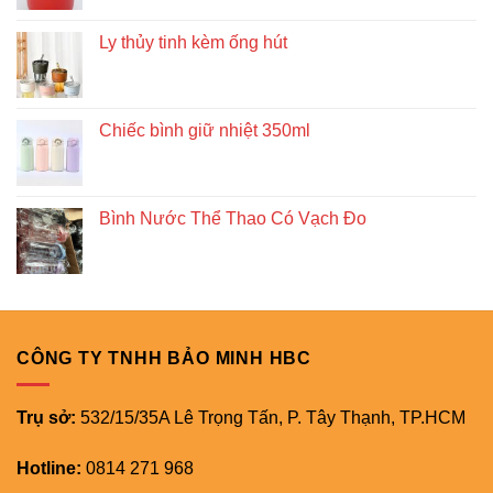
Ly thủy tinh kèm ống hút
Chiếc bình giữ nhiệt 350ml
Bình Nước Thể Thao Có Vạch Đo
CÔNG TY TNHH BẢO MINH HBC
Trụ sở:
532/15/35A Lê Trọng Tấn, P. Tây Thạnh, TP.HCM
Hotline:
0814 271 968