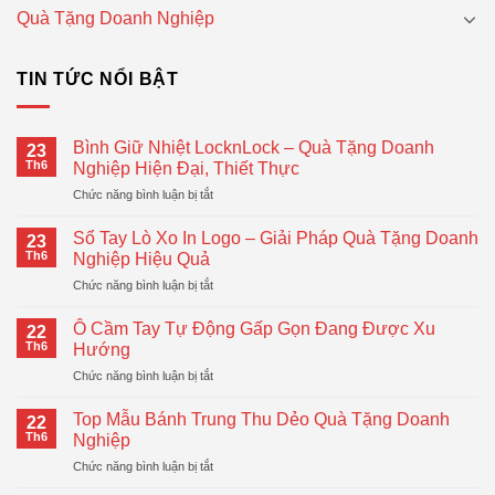
Quà Tặng Doanh Nghiệp
TIN TỨC NỔI BẬT
Bình Giữ Nhiệt LocknLock – Quà Tặng Doanh
23
Th6
Nghiệp Hiện Đại, Thiết Thực
ở
Chức năng bình luận bị tắt
Bình
Giữ
Sổ Tay Lò Xo In Logo – Giải Pháp Quà Tặng Doanh
23
Nhiệt
Th6
Nghiệp Hiệu Quả
LocknLock
ở
Chức năng bình luận bị tắt
–
Sổ
Quà
Tay
Tặng
Ô Cầm Tay Tự Động Gấp Gọn Đang Được Xu
22
Lò
Doanh
Th6
Hướng
Xo
Nghiệp
ở
Chức năng bình luận bị tắt
In
Hiện
Ô
Logo
Đại,
Cầm
–
Top Mẫu Bánh Trung Thu Dẻo Quà Tặng Doanh
Thiết
22
Tay
Giải
Th6
Nghiệp
Thực
Tự
Pháp
ở
Chức năng bình luận bị tắt
Động
Quà
Top
Gấp
Tặng