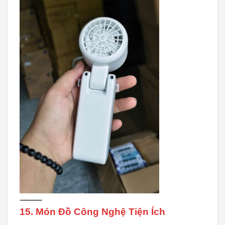
⸻
15. Món Đồ Công Nghệ Tiện Ích