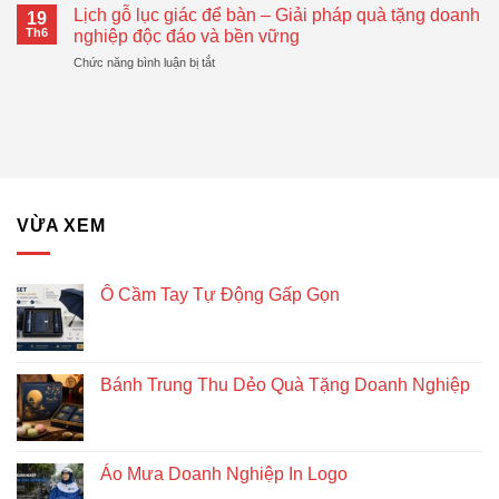
Mẫu
Gọn
Lịch gỗ lục giác để bàn – Giải pháp quà tặng doanh
Doanh
19
Bánh
Đang
Th6
nghiệp độc đáo và bền vững
Nghiệp
Trung
Được
Hiệu
ở
Chức năng bình luận bị tắt
Thu
Xu
Quả
Lịch
Dẻo
Hướng
gỗ
Quà
lục
Tặng
giác
Doanh
để
Nghiệp
bàn
–
Giải
VỪA XEM
pháp
quà
tặng
doanh
Ô Cầm Tay Tự Động Gấp Gọn
nghiệp
độc
đáo
và
Bánh Trung Thu Dẻo Quà Tặng Doanh Nghiệp
bền
vững
Áo Mưa Doanh Nghiệp In Logo