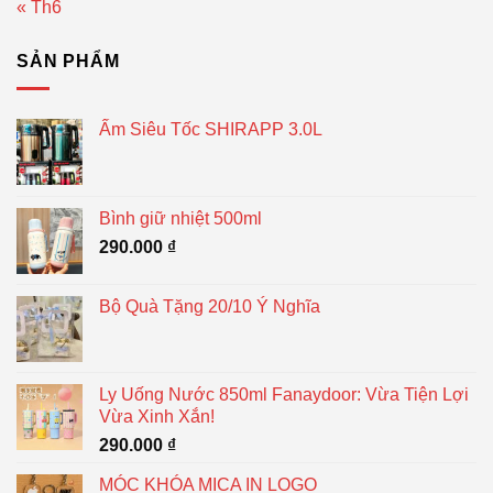
« Th6
SẢN PHẨM
Ấm Siêu Tốc SHIRAPP 3.0L
Bình giữ nhiệt 500ml
290.000
₫
Bộ Quà Tặng 20/10 Ý Nghĩa
Ly Uống Nước 850ml Fanaydoor: Vừa Tiện Lợi
Vừa Xinh Xắn!
290.000
₫
MÓC KHÓA MICA IN LOGO