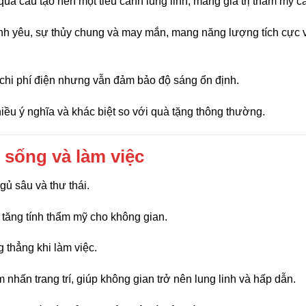
quả cầu tạo nên một tiểu cảnh lung linh, mang giá trị thẩm mỹ c
ình yêu, sự thủy chung và may mắn, mang năng lượng tích cực 
hi phí điện nhưng vẫn đảm bảo độ sáng ổn định.
iều ý nghĩa và khác biệt so với quà tặng thông thường.
 sống và làm việc
ủ sâu và thư thái.
để tăng tính thẩm mỹ cho không gian.
thẳng khi làm việc.
 nhấn trang trí, giúp không gian trở nên lung linh và hấp dẫn.