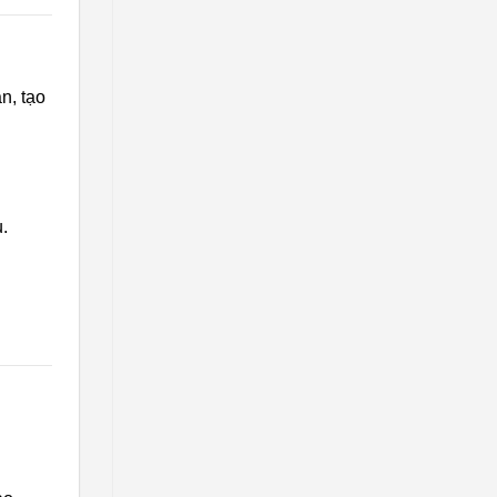
bền
vững
n, tạo
.