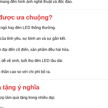
mang đến hình ảnh nghệ thuật và độc đáo.
m được ưa chuộng?
 ngủ hay đèn LED thông thường.
ủa tình yêu, sự bình an và sự gắn kết.
 đại đến cổ điển, sản phẩm đều hài hòa.
 dễ vệ sinh, tuổi thọ đèn LED lâu dài.
 thần cao so với chi phí bỏ ra.
à tặng ý nghĩa
ợp làm quà tặng trong nhiều dịp: