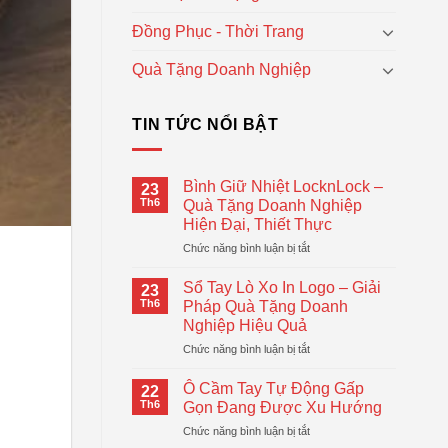
Đồng Phục - Thời Trang
Quà Tặng Doanh Nghiệp
TIN TỨC NỔI BẬT
Bình Giữ Nhiệt LocknLock –
23
Th6
Quà Tặng Doanh Nghiệp
Hiện Đại, Thiết Thực
ở
Chức năng bình luận bị tắt
Bình
Giữ
Sổ Tay Lò Xo In Logo – Giải
23
Nhiệt
Th6
Pháp Quà Tặng Doanh
LocknLock
Nghiệp Hiệu Quả
–
ở
Chức năng bình luận bị tắt
Quà
Sổ
Tặng
Tay
Doanh
Ô Cầm Tay Tự Động Gấp
22
Lò
Nghiệp
Th6
Gọn Đang Được Xu Hướng
Xo
Hiện
ở
Chức năng bình luận bị tắt
In
Đại,
Ô