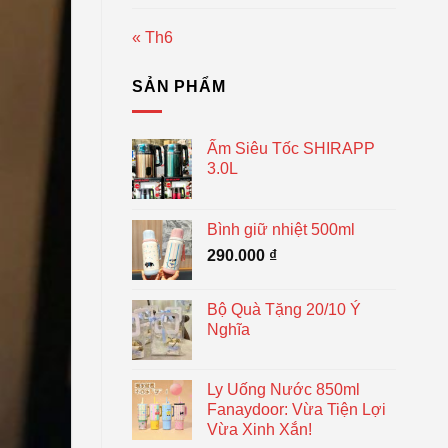
« Th6
SẢN PHẨM
Ấm Siêu Tốc SHIRAPP
3.0L
Bình giữ nhiệt 500ml
290.000
₫
Bộ Quà Tặng 20/10 Ý
Nghĩa
Ly Uống Nước 850ml
Fanaydoor: Vừa Tiện Lợi
Vừa Xinh Xắn!