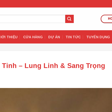
HO
IỚI THIỆU
CỬA HÀNG
DỰ ÁN
TIN TỨC
TUYỂN DỤNG
 Tinh – Lung Linh & Sang Trọng