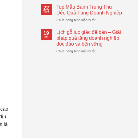
Logo
Thiết
Cầm
–
Top Mẫu Bánh Trung Thu
Thực
22
Tay
Giải
Th6
Dẻo Quà Tặng Doanh Nghiệp
Tự
Pháp
ở
Chức năng bình luận bị tắt
Động
Quà
Top
Gấp
Tặng
Mẫu
Gọn
Lịch gỗ lục giác để bàn – Giải
Doanh
19
Bánh
Đang
Th6
pháp quà tặng doanh nghiệp
Nghiệp
Trung
Được
Hiệu
độc đáo và bền vững
Thu
Xu
Quả
ở
Chức năng bình luận bị tắt
Dẻo
Hướng
Lịch
Quà
gỗ
Tặng
lục
Doanh
giác
Nghiệp
để
bàn
–
Giải
pháp
quà
 cao
tặng
doanh
dịu
nghiệp
n là
độc
đáo
và