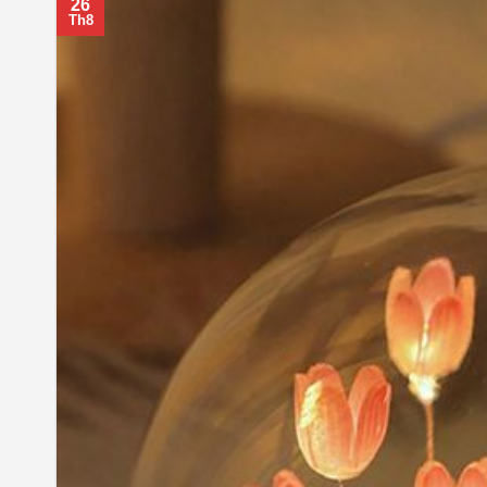
26
Th8