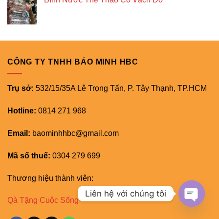
CÔNG TY TNHH BẢO MINH HBC
Trụ sở:
532/15/35A Lê Trọng Tấn, P. Tây Thạnh, TP.HCM
Hotline:
0814 271 968
Email:
baominhhbc@gmail.com
Mã số thuế:
0304 279 699
Thương hiệu thành viên:
Liên hệ với chúng tôi
Qà Tặng Cuộc Sống
OPEN