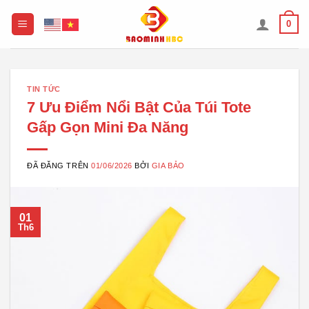
Chuyển
0
đến
nội
dung
TIN TỨC
7 Ưu Điểm Nổi Bật Của Túi Tote
Gấp Gọn Mini Đa Năng
ĐÃ ĐĂNG TRÊN
01/06/2026
BỞI
GIA BẢO
01
Th6