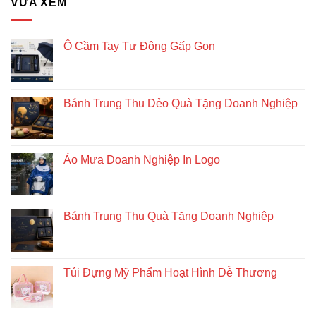
VỪA XEM
pháp
quà
tặng
doanh
Ô Cầm Tay Tự Động Gấp Gọn
nghiệp
độc
đáo
và
Bánh Trung Thu Dẻo Quà Tặng Doanh Nghiệp
bền
vững
Áo Mưa Doanh Nghiệp In Logo
Bánh Trung Thu Quà Tặng Doanh Nghiệp
Túi Đựng Mỹ Phẩm Hoạt Hình Dễ Thương