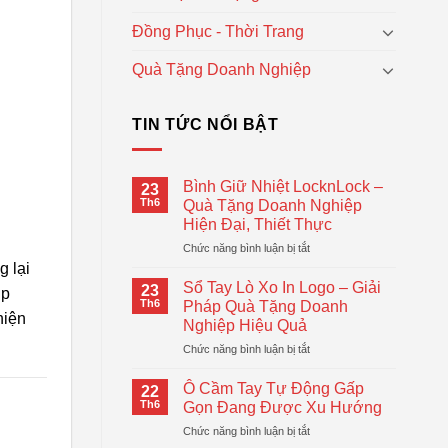
Đồng Phục - Thời Trang
Quà Tặng Doanh Nghiệp
TIN TỨC NỔI BẬT
Bình Giữ Nhiệt LocknLock –
23
Th6
Quà Tặng Doanh Nghiệp
Hiện Đại, Thiết Thực
ở
Chức năng bình luận bị tắt
Bình
g lại
Giữ
Sổ Tay Lò Xo In Logo – Giải
23
úp
Nhiệt
Th6
Pháp Quà Tặng Doanh
LocknLock
hiện
Nghiệp Hiệu Quả
–
ở
Chức năng bình luận bị tắt
Quà
Sổ
Tặng
Tay
Doanh
Ô Cầm Tay Tự Động Gấp
22
Lò
Nghiệp
Th6
Gọn Đang Được Xu Hướng
Xo
Hiện
ở
Chức năng bình luận bị tắt
In
Đại,
Ô