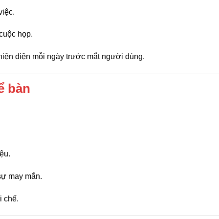
việc.
 cuộc họp.
ch hiện diện mỗi ngày trước mắt người dùng.
ể bàn
ệu.
sự may mắn.
i chế.