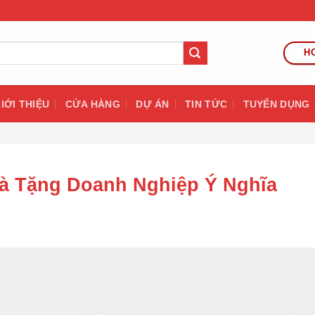
HO
IỚI THIỆU
CỬA HÀNG
DỰ ÁN
TIN TỨC
TUYỂN DỤNG
à Tặng Doanh Nghiệp Ý Nghĩa