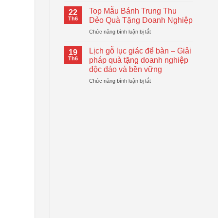
Logo
Thiết
Cầm
–
Top Mẫu Bánh Trung Thu
Thực
22
Tay
Giải
Th6
Dẻo Quà Tặng Doanh Nghiệp
Tự
Pháp
ở
Chức năng bình luận bị tắt
Động
Quà
Top
Gấp
Tặng
Mẫu
Gọn
Lịch gỗ lục giác để bàn – Giải
Doanh
19
Bánh
Đang
Th6
pháp quà tặng doanh nghiệp
Nghiệp
Trung
Được
Hiệu
độc đáo và bền vững
Thu
Xu
Quả
ở
Chức năng bình luận bị tắt
Dẻo
Hướng
Lịch
Quà
gỗ
Tặng
lục
Doanh
giác
Nghiệp
để
bàn
–
Giải
pháp
quà
tặng
doanh
nghiệp
độc
đáo
và