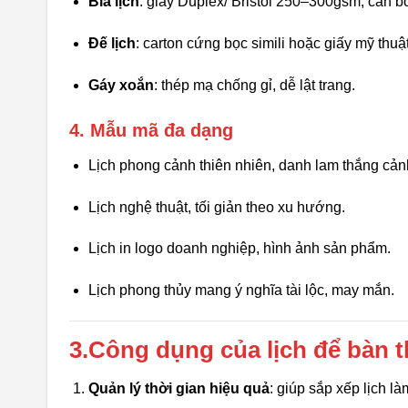
Bìa lịch
: giấy Duplex/ Bristol 250–300gsm, cán b
Đế lịch
: carton cứng bọc simili hoặc giấy mỹ thuậ
Gáy xoắn
: thép mạ chống gỉ, dễ lật trang.
4. Mẫu mã đa dạng
Lịch phong cảnh thiên nhiên, danh lam thắng cản
Lịch nghệ thuật, tối giản theo xu hướng.
Lịch in logo doanh nghiệp, hình ảnh sản phẩm.
Lịch phong thủy mang ý nghĩa tài lộc, may mắn.
3.Công dụng của lịch để bàn 
Quản lý thời gian hiệu quả
: giúp sắp xếp lịch là