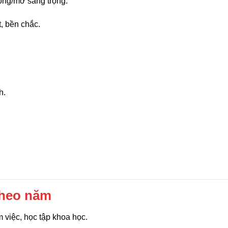
óng/mờ sang trọng.
t, bền chắc.
h.
theo năm
m việc, học tập khoa học.