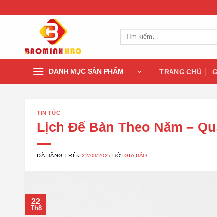
Chuyển
đến
nội
Tìm
dung
kiếm:
DANH MỤC SẢN PHẨM
TRANG CHỦ
G
TIN TỨC
Lịch Để Bàn Theo Năm – Qu
ĐÃ ĐĂNG TRÊN
22/08/2025
BỞI
GIA BẢO
22
Th8