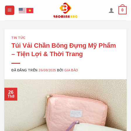
Chuyển
0
đến
nội
dung
TIN TỨC
Túi Vải Chần Bông Đựng Mỹ Phẩm
– Tiện Lợi & Thời Trang
ĐÃ ĐĂNG TRÊN
26/08/2025
BỞI
GIA BẢO
26
Th8