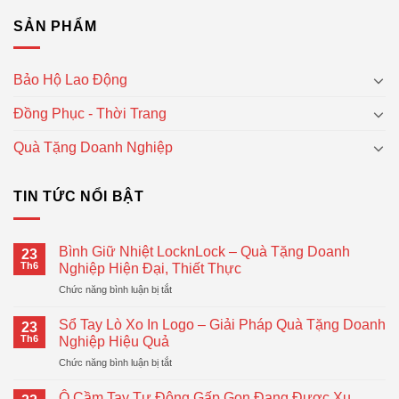
SẢN PHẨM
Bảo Hộ Lao Động
Đồng Phục - Thời Trang
Quà Tặng Doanh Nghiệp
TIN TỨC NỔI BẬT
Bình Giữ Nhiệt LocknLock – Quà Tặng Doanh
23
Th6
Nghiệp Hiện Đại, Thiết Thực
ở
Chức năng bình luận bị tắt
Bình
Giữ
Sổ Tay Lò Xo In Logo – Giải Pháp Quà Tặng Doanh
23
Nhiệt
Th6
Nghiệp Hiệu Quả
LocknLock
ở
Chức năng bình luận bị tắt
–
Sổ
Quà
Tay
Tặng
Ô Cầm Tay Tự Động Gấp Gọn Đang Được Xu