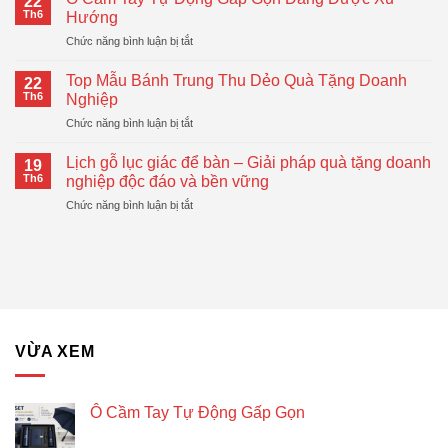
22
Lò
Doanh
Th6
Hướng
Xo
Nghiệp
ở
Chức năng bình luận bị tắt
In
Hiện
Ô
Logo
Đại,
Cầm
–
Top Mẫu Bánh Trung Thu Dẻo Quà Tặng Doanh
Thiết
22
Tay
Giải
Th6
Nghiệp
Thực
Tự
Pháp
ở
Chức năng bình luận bị tắt
Động
Quà
Top
Gấp
Tặng
Mẫu
Gọn
Lịch gỗ lục giác để bàn – Giải pháp quà tặng doanh
Doanh
19
Bánh
Đang
Th6
nghiệp độc đáo và bền vững
Nghiệp
Trung
Được
Hiệu
ở
Chức năng bình luận bị tắt
Thu
Xu
Quả
Lịch
Dẻo
Hướng
gỗ
Quà
lục
Tặng
giác
Doanh
để
Nghiệp
bàn
–
Giải
VỪA XEM
pháp
quà
tặng
doanh
Ô Cầm Tay Tự Động Gấp Gọn
nghiệp
độc