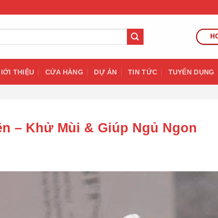
HO
IỚI THIỆU
CỬA HÀNG
DỰ ÁN
TIN TỨC
TUYỂN DỤNG
ên – Khử Mùi & Giúp Ngủ Ngon