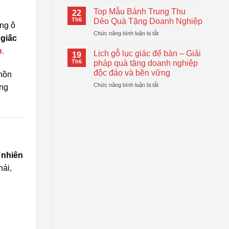
Logo
Thiết
Cầm
–
Top Mẫu Bánh Trung Thu
Thực
22
Tay
Giải
Th6
Dẻo Quà Tặng Doanh Nghiệp
ống ô
Tự
Pháp
ở
Chức năng bình luận bị tắt
Động
Quà
 giấc
Top
Gấp
Tặng
n
.
Mẫu
Gọn
Lịch gỗ lục giác để bàn – Giải
Doanh
19
Bánh
Đang
Th6
pháp quà tặng doanh nghiệp
Nghiệp
Trung
Được
Hiệu
độc đáo và bền vững
 hồn
Thu
Xu
Quả
ở
Chức năng bình luận bị tắt
Dẻo
ững
Hướng
Lịch
Quà
gỗ
Tặng
lục
Doanh
giác
Nghiệp
để
bàn
–
 nhiên
Giải
pháp
hái,
quà
tặng
doanh
nghiệp
độc
đáo
và