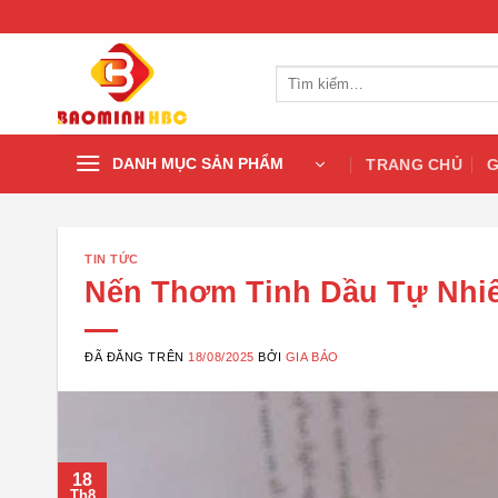
Chuyển
đến
nội
Tìm
dung
kiếm:
DANH MỤC SẢN PHẨM
TRANG CHỦ
G
TIN TỨC
Nến Thơm Tinh Dầu Tự Nhi
ĐÃ ĐĂNG TRÊN
18/08/2025
BỞI
GIA BẢO
18
Th8