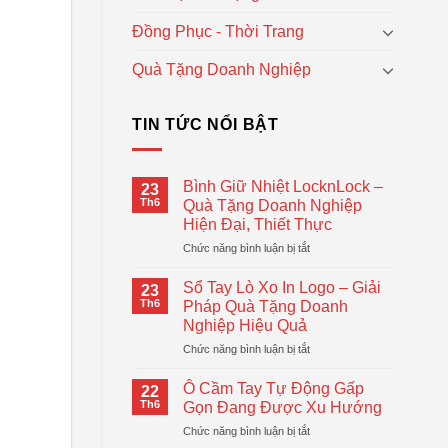
Đồng Phục - Thời Trang
Quà Tặng Doanh Nghiệp
TIN TỨC NỔI BẬT
Bình Giữ Nhiệt LocknLock –
23
Th6
Quà Tặng Doanh Nghiệp
Hiện Đại, Thiết Thực
ở
Chức năng bình luận bị tắt
Bình
Giữ
Sổ Tay Lò Xo In Logo – Giải
23
Nhiệt
Th6
Pháp Quà Tặng Doanh
LocknLock
Nghiệp Hiệu Quả
–
ở
Chức năng bình luận bị tắt
Quà
Sổ
Tặng
Tay
Doanh
Ô Cầm Tay Tự Động Gấp
22
Lò
Nghiệp
Th6
Gọn Đang Được Xu Hướng
Xo
Hiện
ở
Chức năng bình luận bị tắt
In
Đại,
Ô