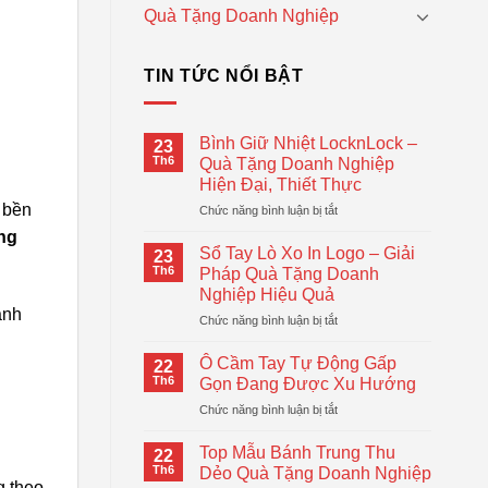
Quà Tặng Doanh Nghiệp
TIN TỨC NỔI BẬT
Bình Giữ Nhiệt LocknLock –
23
Th6
Quà Tặng Doanh Nghiệp
Hiện Đại, Thiết Thực
 bền
ở
Chức năng bình luận bị tắt
Bình
ụng
Giữ
Sổ Tay Lò Xo In Logo – Giải
23
Nhiệt
Th6
Pháp Quà Tặng Doanh
LocknLock
Nghiệp Hiệu Quả
–
anh
ở
Chức năng bình luận bị tắt
Quà
Sổ
Tặng
Tay
Doanh
Ô Cầm Tay Tự Động Gấp
22
Lò
Nghiệp
Th6
Gọn Đang Được Xu Hướng
Xo
Hiện
ở
Chức năng bình luận bị tắt
In
Đại,
Ô
Logo
Thiết
Cầm
–
Top Mẫu Bánh Trung Thu
Thực
22
Tay
Giải
Th6
Dẻo Quà Tặng Doanh Nghiệp
Tự
g theo
Pháp