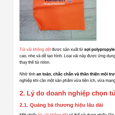
Túi vải không dệt
được sản xuất từ
sợi polypropyle
cao, nhẹ và dễ tạo hình. Loại vải này được ứng dụng 
thay thế túi nilon.
Nhờ tính
an toàn, chắc chắn và thân thiện môi tr
nghiệp khi cần một sản phẩm vừa tiện ích, vừa mang
2. Lý do doanh nghiệp chọn tú
2.1. Quảng bá thương hiệu lâu dài
Một chiếc
túi vải không dệt
có thể sử dụng nhiều lần