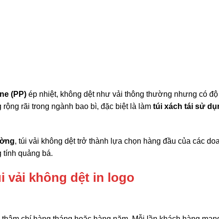
ne (PP)
ép nhiệt, không dệt như vải thông thường nhưng có độ
rộng rãi trong ngành bao bì, đặc biệt là làm
túi xách tái sử d
ường
, túi vải không dệt trở thành lựa chọn hàng đầu của các do
 tính quảng bá.
i vải không dệt in logo
, thậm chí hàng tháng hoặc hàng năm. Mỗi lần khách hàng man