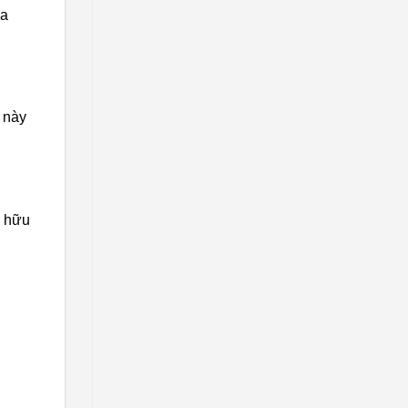
ủa
 này
ự hữu