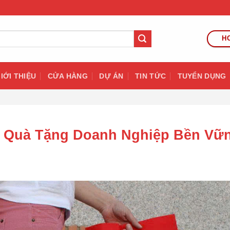
HO
IỚI THIỆU
CỬA HÀNG
DỰ ÁN
TIN TỨC
TUYỂN DỤNG
 – Quà Tặng Doanh Nghiệp Bền Vữ