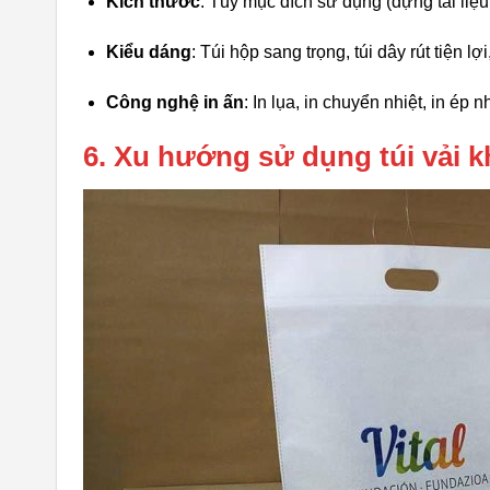
Kích thước
: Tùy mục đích sử dụng (đựng tài liệ
Kiểu dáng
: Túi hộp sang trọng, túi dây rút tiện l
Công nghệ in ấn
: In lụa, in chuyển nhiệt, in ép n
6. Xu hướng sử dụng túi vải k