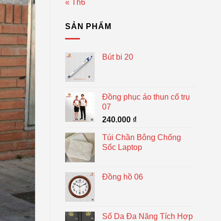
« Th6
SẢN PHẨM
Bút bi 20
Đồng phục áo thun cổ trụ
07
240.000
₫
Túi Chần Bông Chống
Sốc Laptop
Đồng hồ 06
Sổ Da Đa Năng Tích Hợp