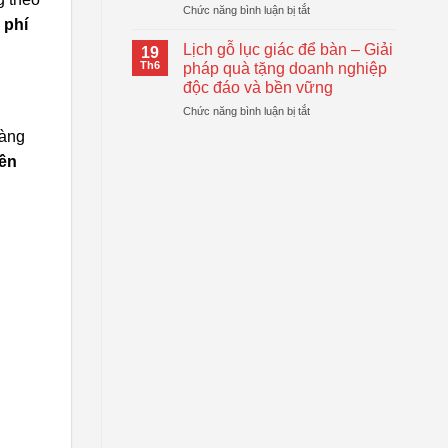
ở
Chức năng bình luận bị tắt
Động
Quà
 phí
Top
Gấp
Tặng
Mẫu
Gọn
Lịch gỗ lục giác để bàn – Giải
Doanh
19
Bánh
Đang
Th6
pháp quà tặng doanh nghiệp
Nghiệp
Trung
Được
Hiệu
độc đáo và bền vững
Thu
Xu
Quả
ở
Chức năng bình luận bị tắt
Dẻo
Hướng
Lịch
Quà
ràng
gỗ
Tặng
bền
lục
Doanh
giác
Nghiệp
để
bàn
–
Giải
pháp
quà
tặng
doanh
nghiệp
độc
đáo
và
bền
vững