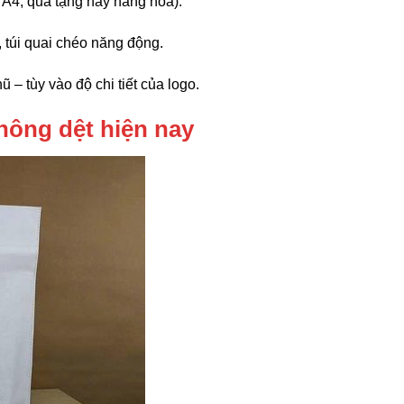
u A4, quà tặng hay hàng hóa).
ợi, túi quai chéo năng động.
hũ – tùy vào độ chi tiết của logo.
hông dệt hiện nay