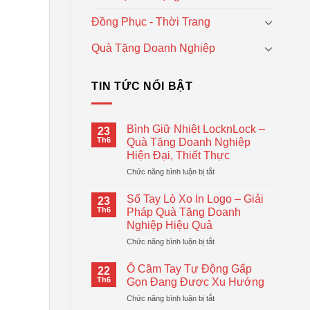
Đồng Phục - Thời Trang
Quà Tặng Doanh Nghiệp
TIN TỨC NỔI BẬT
Bình Giữ Nhiệt LocknLock –
23
Th6
Quà Tặng Doanh Nghiệp
Hiện Đại, Thiết Thực
ở
Chức năng bình luận bị tắt
Bình
Giữ
Sổ Tay Lò Xo In Logo – Giải
23
Nhiệt
Th6
Pháp Quà Tặng Doanh
LocknLock
Nghiệp Hiệu Quả
–
ở
Chức năng bình luận bị tắt
Quà
Sổ
Tặng
Tay
Doanh
Ô Cầm Tay Tự Động Gấp
22
Lò
Nghiệp
Th6
Gọn Đang Được Xu Hướng
Xo
Hiện
ở
Chức năng bình luận bị tắt
In
Đại,
Ô