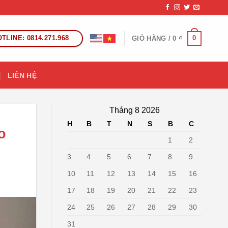
TLINE: 0814.271.968
0
GIỎ HÀNG /
0
₫
LIÊN HỆ
Tháng 8 2026
H
B
T
N
S
B
C
o
1
2
3
4
5
6
7
8
9
10
11
12
13
14
15
16
17
18
19
20
21
22
23
24
25
26
27
28
29
30
31