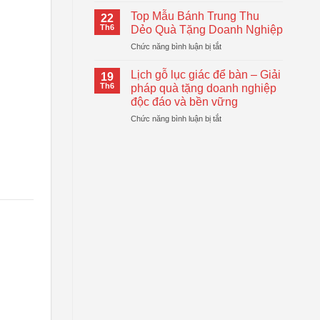
Logo
Thiết
Cầm
–
Top Mẫu Bánh Trung Thu
Thực
22
Tay
Giải
Th6
Dẻo Quà Tặng Doanh Nghiệp
Tự
Pháp
ở
Chức năng bình luận bị tắt
Động
Quà
Top
Gấp
Tặng
Mẫu
Gọn
Lịch gỗ lục giác để bàn – Giải
Doanh
19
Bánh
Đang
Th6
pháp quà tặng doanh nghiệp
Nghiệp
Trung
Được
Hiệu
độc đáo và bền vững
Thu
Xu
Quả
ở
Chức năng bình luận bị tắt
Dẻo
Hướng
Lịch
Quà
gỗ
Tặng
lục
Doanh
giác
Nghiệp
để
bàn
–
Giải
pháp
quà
tặng
doanh
nghiệp
độc
đáo
và