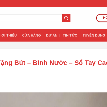
HO
IỚI THIỆU
CỬA HÀNG
DỰ ÁN
TIN TỨC
TUYỂN DỤNG
Tặng Bút – Bình Nước – Sổ Tay Ca