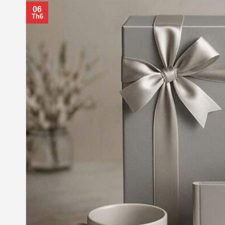
06
Th6