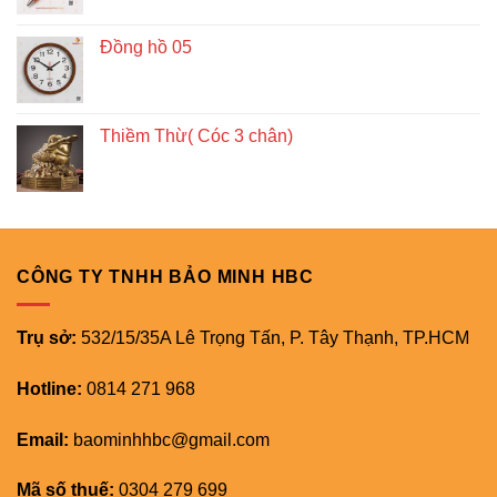
Đồng hồ 05
Thiềm Thừ( Cóc 3 chân)
CÔNG TY TNHH BẢO MINH HBC
Trụ sở:
532/15/35A Lê Trọng Tấn, P. Tây Thạnh, TP.HCM
Hotline:
0814 271 968
Email:
baominhhbc@gmail.com
Mã số thuế:
0304 279 699