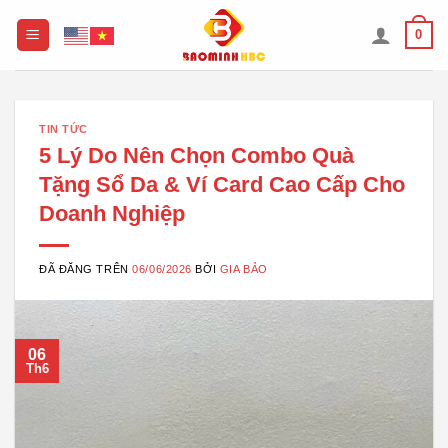
Chuyển
0
đến
nội
dung
TIN TỨC
5 Lý Do Nên Chọn Combo Quà
Tặng Sổ Da & Ví Card Cao Cấp Cho
Doanh Nghiệp
ĐÃ ĐĂNG TRÊN
06/06/2026
BỞI
GIA BẢO
06
Th6