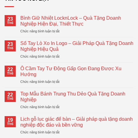
Bình Giữ Nhiệt LocknLock – Quà Tặng Doanh
23
Th6
Nghiệp Hiện Đại, Thiết Thực
ở
Chức năng bình luận bị tắt
Bình
Giữ
Sổ Tay Lò Xo In Logo – Giải Pháp Quà Tặng Doanh
23
Nhiệt
Th6
Nghiệp Hiệu Quả
LocknLock
ở
Chức năng bình luận bị tắt
–
Sổ
Quà
Tay
Tặng
Ô Cầm Tay Tự Động Gấp Gọn Đang Được Xu
22
Lò
Doanh
Th6
Hướng
Xo
Nghiệp
ở
Chức năng bình luận bị tắt
In
Hiện
Ô
Logo
Đại,
Cầm
–
Top Mẫu Bánh Trung Thu Dẻo Quà Tặng Doanh
Thiết
22
Tay
Giải
Th6
Nghiệp
Thực
Tự
Pháp
ở
Chức năng bình luận bị tắt
Động
Quà
Top
Gấp
Tặng
Mẫu
Gọn
Lịch gỗ lục giác để bàn – Giải pháp quà tặng doanh
Doanh
19
Bánh
Đang
Th6
nghiệp độc đáo và bền vững
Nghiệp
Trung
Được
Hiệu
ở
Chức năng bình luận bị tắt
Thu
Xu
Quả
Lịch
Dẻo