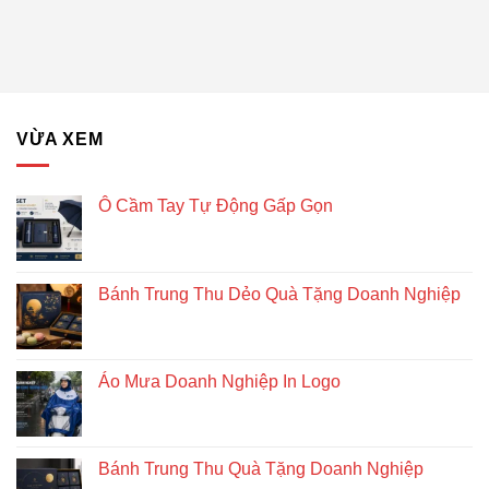
Hướng
gỗ
Quà
lục
Tặng
giác
Doanh
để
Nghiệp
bàn
–
Giải
VỪA XEM
pháp
quà
tặng
doanh
Ô Cầm Tay Tự Động Gấp Gọn
nghiệp
độc
đáo
và
Bánh Trung Thu Dẻo Quà Tặng Doanh Nghiệp
bền
vững
Áo Mưa Doanh Nghiệp In Logo
Bánh Trung Thu Quà Tặng Doanh Nghiệp