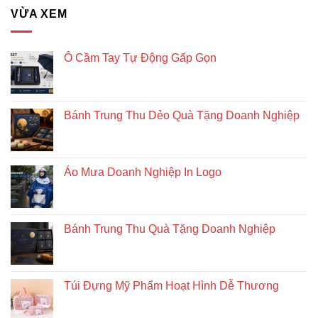
Giải
VỪA XEM
pháp
quà
tặng
doanh
Ô Cầm Tay Tự Động Gấp Gọn
nghiệp
độc
đáo
và
Bánh Trung Thu Dẻo Quà Tặng Doanh Nghiệp
bền
vững
Áo Mưa Doanh Nghiệp In Logo
Bánh Trung Thu Quà Tặng Doanh Nghiệp
Túi Đựng Mỹ Phẩm Hoạt Hình Dễ Thương