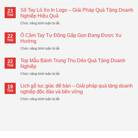
Bình
Giữ
Sổ Tay Lò Xo In Logo – Giải Pháp Quà Tặng Doanh
23
Nhiệt
Th6
Nghiệp Hiệu Quả
LocknLock
ở
Chức năng bình luận bị tắt
–
Sổ
Quà
Tay
Tặng
Ô Cầm Tay Tự Động Gấp Gọn Đang Được Xu
22
Lò
Doanh
Th6
Hướng
Xo
Nghiệp
ở
Chức năng bình luận bị tắt
In
Hiện
Ô
Logo
Đại,
Cầm
–
Top Mẫu Bánh Trung Thu Dẻo Quà Tặng Doanh
Thiết
22
Tay
Giải
Th6
Nghiệp
Thực
Tự
Pháp
ở
Chức năng bình luận bị tắt
Động
Quà
Top
Gấp
Tặng
Mẫu
Gọn
Lịch gỗ lục giác để bàn – Giải pháp quà tặng doanh
Doanh
19
Bánh
Đang
Th6
nghiệp độc đáo và bền vững
Nghiệp
Trung
Được
Hiệu
ở
Chức năng bình luận bị tắt
Thu
Xu
Quả
Lịch
Dẻo
Hướng
gỗ
Quà
lục
Tặng
giác
Doanh
để
Nghiệp
bàn
–