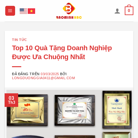
Chuyển
0
đến
nội
dung
TIN TỨC
Top 10 Quà Tặng Doanh Nghiệp
Được Ưa Chuộng Nhất
ĐÃ ĐĂNG TRÊN
03/03/2025
BỞI
LONGDUONGGIA0411@GMAIL.COM
03
Th3