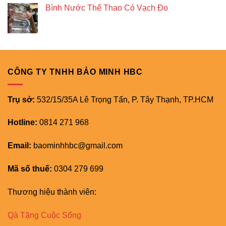
Bình Nước Thể Thao Có Vạch Đo
CÔNG TY TNHH BẢO MINH HBC
Trụ sở:
532/15/35A Lê Trọng Tấn, P. Tây Thạnh, TP.HCM
Hotline:
0814 271 968
Email:
baominhhbc@gmail.com
Mã số thuế:
0304 279 699
Thương hiệu thành viên:
Qà Tặng Cuộc Sống