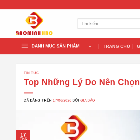
Chuyển
đến
nội
Tìm
dung
kiếm:
DANH MỤC SẢN PHẨM
TRANG CHỦ
G
TIN TỨC
Top Những Lý Do Nên Chọn
ĐÃ ĐĂNG TRÊN
17/06/2026
BỞI
GIA BẢO
17
Th6