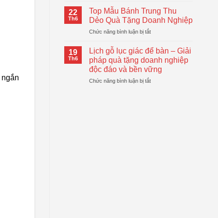
Logo
Thiết
Cầm
–
Top Mẫu Bánh Trung Thu
Thực
22
Tay
Giải
Th6
Dẻo Quà Tặng Doanh Nghiệp
Tự
Pháp
ở
Chức năng bình luận bị tắt
Động
Quà
Top
Gấp
Tặng
Mẫu
Gọn
Lịch gỗ lục giác để bàn – Giải
Doanh
19
Bánh
Đang
Th6
pháp quà tặng doanh nghiệp
Nghiệp
Trung
Được
Hiệu
độc đáo và bền vững
Thu
Xu
Quả
o ngắn
ở
Chức năng bình luận bị tắt
Dẻo
Hướng
Lịch
Quà
gỗ
Tặng
lục
Doanh
giác
Nghiệp
để
bàn
–
Giải
pháp
quà
tặng
doanh
nghiệp
độc
đáo
và