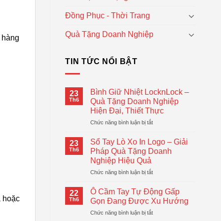
Đồng Phục - Thời Trang
Quà Tặng Doanh Nghiệp
h hàng
TIN TỨC NỔI BẬT
Bình Giữ Nhiệt LocknLock –
23
Th6
Quà Tặng Doanh Nghiệp
Hiện Đại, Thiết Thực
ở
Chức năng bình luận bị tắt
Bình
Giữ
Sổ Tay Lò Xo In Logo – Giải
23
Nhiệt
Th6
Pháp Quà Tặng Doanh
LocknLock
Nghiệp Hiệu Quả
–
ở
Chức năng bình luận bị tắt
Quà
Sổ
Tặng
Tay
Doanh
Ô Cầm Tay Tự Động Gấp
22
Lò
Nghiệp
a hoặc
Th6
Gọn Đang Được Xu Hướng
Xo
Hiện
ở
Chức năng bình luận bị tắt
In
Đại,
Ô