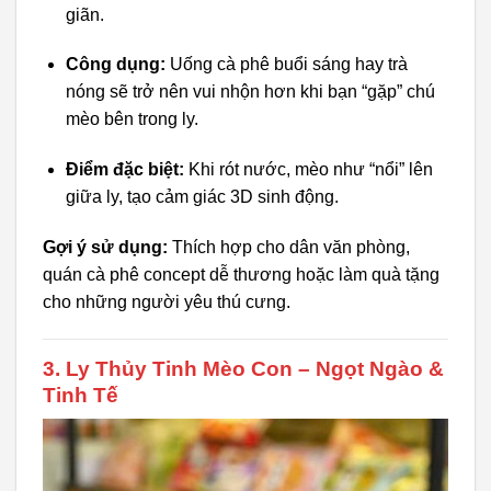
giãn.
Công dụng:
Uống cà phê buổi sáng hay trà
nóng sẽ trở nên vui nhộn hơn khi bạn “gặp” chú
mèo bên trong ly.
Điểm đặc biệt:
Khi rót nước, mèo như “nổi” lên
giữa ly, tạo cảm giác 3D sinh động.
Gợi ý sử dụng:
Thích hợp cho dân văn phòng,
quán cà phê concept dễ thương hoặc làm quà tặng
cho những người yêu thú cưng.
3. Ly Thủy Tinh Mèo Con – Ngọt Ngào &
Tinh Tế