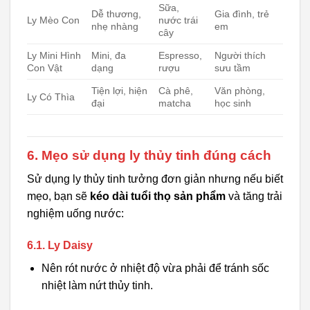
Sữa,
Dễ thương,
Gia đình, trẻ
Ly Mèo Con
nước trái
nhẹ nhàng
em
cây
Ly Mini Hình
Mini, đa
Espresso,
Người thích
Con Vật
dạng
rượu
sưu tầm
Tiện lợi, hiện
Cà phê,
Văn phòng,
Ly Có Thìa
đại
matcha
học sinh
6. Mẹo sử dụng ly thủy tinh đúng cách
Sử dụng ly thủy tinh tưởng đơn giản nhưng nếu biết
mẹo, bạn sẽ
kéo dài tuổi thọ sản phẩm
và tăng trải
nghiệm uống nước:
6.1. Ly Daisy
Nên rót nước ở nhiệt độ vừa phải để tránh sốc
nhiệt làm nứt thủy tinh.