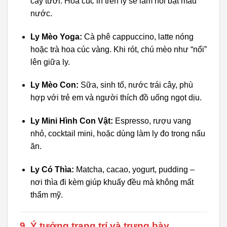
cây tươi. Hoa cúc in trên ly sẽ làm nổi bật màu
nước.
Ly Mèo Yoga:
Cà phê cappuccino, latte nóng
hoặc trà hoa cúc vàng. Khi rót, chú mèo như “nổi”
lên giữa ly.
Ly Mèo Con:
Sữa, sinh tố, nước trái cây, phù
hợp với trẻ em và người thích đồ uống ngọt dịu.
Ly Mini Hình Con Vật:
Espresso, rượu vang
nhỏ, cocktail mini, hoặc dùng làm ly đo trong nấu
ăn.
Ly Có Thìa:
Matcha, cacao, yogurt, pudding –
nơi thìa đi kèm giúp khuấy đều mà không mất
thẩm mỹ.
9. Ý tưởng trang trí và trưng bày