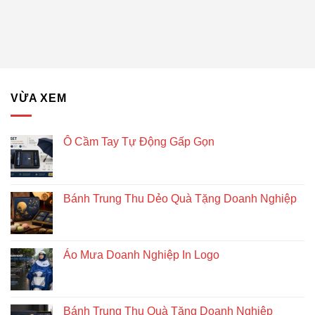
Quả
Lịch
Dẻo
Hướng
gỗ
Quà
lục
Tặng
giác
Doanh
để
Nghiệp
bàn
–
Giải
VỪA XEM
pháp
quà
tặng
doanh
Ô Cầm Tay Tự Động Gấp Gọn
nghiệp
độc
đáo
và
Bánh Trung Thu Dẻo Quà Tặng Doanh Nghiệp
bền
vững
Áo Mưa Doanh Nghiệp In Logo
Bánh Trung Thu Quà Tặng Doanh Nghiệp