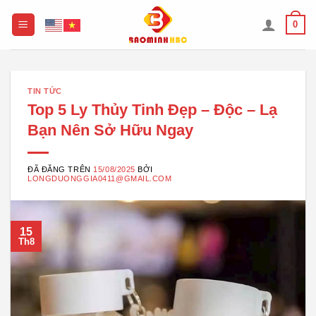
Chuyển
0
đến
nội
dung
TIN TỨC
Top 5 Ly Thủy Tinh Đẹp – Độc – Lạ
Bạn Nên Sở Hữu Ngay
ĐÃ ĐĂNG TRÊN
15/08/2025
BỞI
LONGDUONGGIA0411@GMAIL.COM
15
Th8