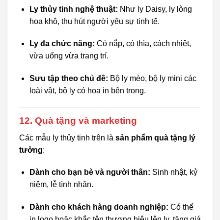
Ly thủy tinh nghệ thuật:
Như ly Daisy, ly lòng
hoa khô, thu hút người yêu sự tinh tế.
Ly đa chức năng:
Có nắp, có thìa, cách nhiệt,
vừa uống vừa trang trí.
Sưu tập theo chủ đề:
Bộ ly mèo, bộ ly mini các
loài vật, bộ ly có hoa in bên trong.
12. Quà tặng và marketing
Các mẫu ly thủy tinh trên là
sản phẩm quà tặng lý
tưởng
:
Dành cho bạn bè và người thân:
Sinh nhật, kỷ
niệm, lễ tình nhân.
Dành cho khách hàng doanh nghiệp:
Có thể
in logo hoặc khắc tên thương hiệu lên ly, tăng giá