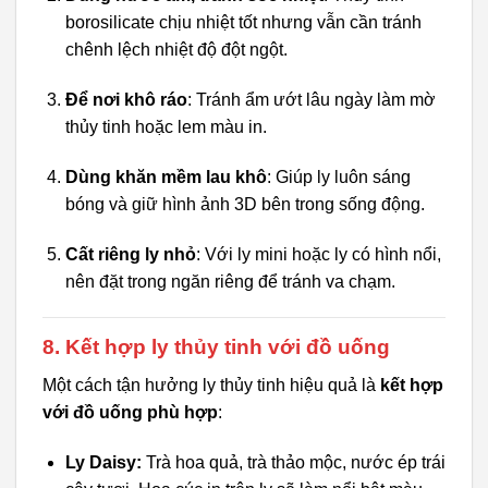
borosilicate chịu nhiệt tốt nhưng vẫn cần tránh
chênh lệch nhiệt độ đột ngột.
Để nơi khô ráo
: Tránh ẩm ướt lâu ngày làm mờ
thủy tinh hoặc lem màu in.
Dùng khăn mềm lau khô
: Giúp ly luôn sáng
bóng và giữ hình ảnh 3D bên trong sống động.
Cất riêng ly nhỏ
: Với ly mini hoặc ly có hình nổi,
nên đặt trong ngăn riêng để tránh va chạm.
8. Kết hợp ly thủy tinh với đồ uống
Một cách tận hưởng ly thủy tinh hiệu quả là
kết hợp
với đồ uống phù hợp
:
Ly Daisy:
Trà hoa quả, trà thảo mộc, nước ép trái