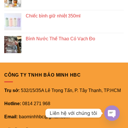
Chiếc bình giữ nhiệt 350ml
Bình Nước Thể Thao Có Vạch Đo
CÔNG TY TNHH BẢO MINH HBC
Trụ sở:
532/15/35A Lê Trọng Tấn, P. Tây Thạnh, TP.HCM
Hotline:
0814 271 968
Liên hệ với chúng tôi
Email:
baominhhbc@gmail.com
OPEN