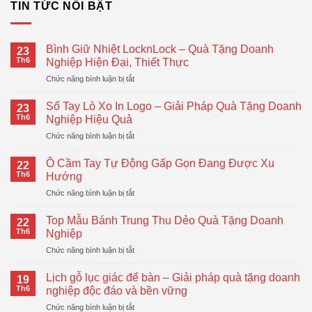
TIN TỨC NỔI BẬT
Bình Giữ Nhiệt LocknLock – Quà Tặng Doanh
23
Th6
Nghiệp Hiện Đại, Thiết Thực
ở
Chức năng bình luận bị tắt
Bình
Giữ
Sổ Tay Lò Xo In Logo – Giải Pháp Quà Tặng Doanh
23
Nhiệt
Th6
Nghiệp Hiệu Quả
LocknLock
ở
Chức năng bình luận bị tắt
–
Sổ
Quà
Tay
Tặng
Ô Cầm Tay Tự Động Gấp Gọn Đang Được Xu
22
Lò
Doanh
Th6
Hướng
Xo
Nghiệp
ở
Chức năng bình luận bị tắt
In
Hiện
Ô
Logo
Đại,
Cầm
–
Top Mẫu Bánh Trung Thu Dẻo Quà Tặng Doanh
Thiết
22
Tay
Giải
Th6
Nghiệp
Thực
Tự
Pháp
ở
Chức năng bình luận bị tắt
Động
Quà
Top
Gấp
Tặng
Mẫu
Gọn
Lịch gỗ lục giác để bàn – Giải pháp quà tặng doanh
Doanh
19
Bánh
Đang
Th6
nghiệp độc đáo và bền vững
Nghiệp
Trung
Được
Hiệu
ở
Chức năng bình luận bị tắt
Thu
Xu