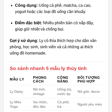
Công dụng:
Uống cà phê, matcha, ca cao,
yogurt hoặc các loại đồ uống cần khuấy.
Điểm đặc biệt:
Nhiều phiên bản có nắp đậy,
giúp giữ nhiệt và chống bụi.
Gợi ý sử dụng:
Ly có thìa thích hợp cho dân văn
phòng, học sinh, sinh viên và cả những ai thích
uống đồ homemade.
So sánh nhanh 5 mẫu ly thủy tinh
PHONG
CÔNG
ĐỐI TƯỢNG
MẪU LY
CÁCH
NĂNG
PHÙ HỢP
Nữ tính,
Uống trà,
Ly Daisy
Nữ giới, decor
vintage
nước ép
Ly Mèo
Vui nhộn,
Cà phê,
Người yêu mèo
Yoga
độc đáo
trà