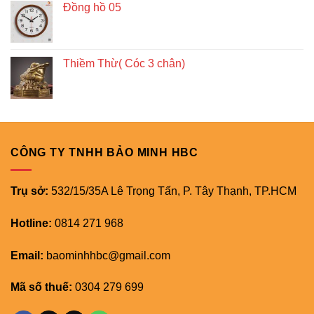
Đồng hồ 05
Thiềm Thừ( Cóc 3 chân)
CÔNG TY TNHH BẢO MINH HBC
Trụ sở:
532/15/35A Lê Trọng Tấn, P. Tây Thạnh, TP.HCM
Hotline:
0814 271 968
Email:
baominhhbc@gmail.com
Mã số thuế:
0304 279 699