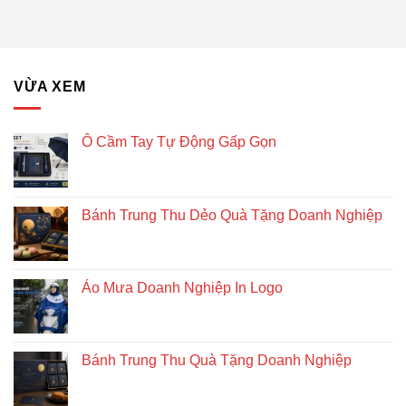
Tặng
giác
Doanh
để
Nghiệp
bàn
–
Giải
VỪA XEM
pháp
quà
tặng
doanh
Ô Cầm Tay Tự Động Gấp Gọn
nghiệp
độc
đáo
và
Bánh Trung Thu Dẻo Quà Tặng Doanh Nghiệp
bền
vững
Áo Mưa Doanh Nghiệp In Logo
Bánh Trung Thu Quà Tặng Doanh Nghiệp