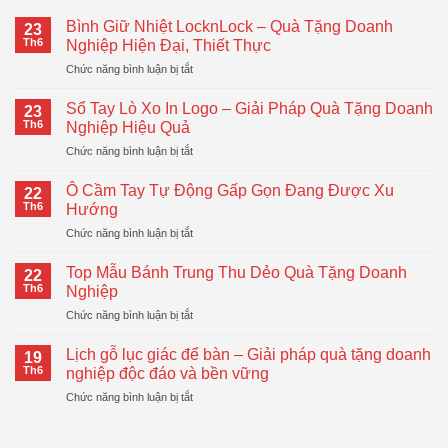
Bình Giữ Nhiệt LocknLock – Quà Tặng Doanh
23
Th6
Nghiệp Hiện Đại, Thiết Thực
ở
Chức năng bình luận bị tắt
Bình
Giữ
Sổ Tay Lò Xo In Logo – Giải Pháp Quà Tặng Doanh
23
Nhiệt
Th6
Nghiệp Hiệu Quả
LocknLock
ở
Chức năng bình luận bị tắt
–
Sổ
Quà
Tay
Tặng
Ô Cầm Tay Tự Động Gấp Gọn Đang Được Xu
22
Lò
Doanh
Th6
Hướng
Xo
Nghiệp
ở
Chức năng bình luận bị tắt
In
Hiện
Ô
Logo
Đại,
Cầm
–
Top Mẫu Bánh Trung Thu Dẻo Quà Tặng Doanh
Thiết
22
Tay
Giải
Th6
Nghiệp
Thực
Tự
Pháp
ở
Chức năng bình luận bị tắt
Động
Quà
Top
Gấp
Tặng
Mẫu
Gọn
Lịch gỗ lục giác để bàn – Giải pháp quà tặng doanh
Doanh
19
Bánh
Đang
Th6
nghiệp độc đáo và bền vững
Nghiệp
Trung
Được
Hiệu
ở
Chức năng bình luận bị tắt
Thu
Xu
Quả
Lịch
Dẻo
Hướng
gỗ
Quà
lục