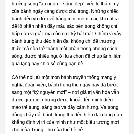
hướng sống “ăn ngon – sống đẹp”, yếu tố thẩm mỹ
của bánh ngày càng được chú trọng. Những chiếc
bánh dẻo với lớp vỏ trắng mịn, mềm mại, khi cắt ra
để lộ phần nhân đầy màu sắc bên trong không chỉ
hấp dẫn vị giác mà còn cực kỳ bắt mắt. Chính vì vậy,
bánh trung thu dẻo hiện đại không chỉ để thưởng
thức mà còn trở thành một phần trong phong cách
sống, được nhiều người lựa chọn để chụp ảnh, làm
quà tặng hay chia sẻ cùng bạn bè.
Có thể nói, từ một món bánh truyền thống mang ý
nghĩa đoàn viên, bánh trung thu ngày nay đã bước
sang một “kỷ nguyên mới” – nơi giá trị văn hóa vẫn
được giữ gìn, nhưng được khoác lên mình diện
mạo trẻ trung, sáng tạo và đầy cảm hứng. Và trong
dòng chảy đó, bánh trung thu dẻo hiện đại đang dần
khẳng định vị trí của mình như một biểu tượng mới
cho mùa Trung Thu của thế hệ trẻ.