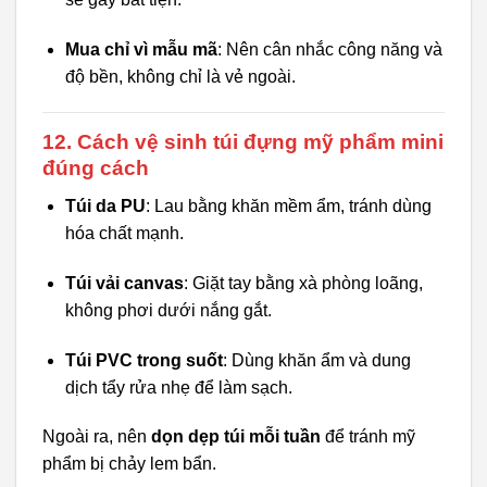
Mua chỉ vì mẫu mã
: Nên cân nhắc công năng và
độ bền, không chỉ là vẻ ngoài.
12. Cách vệ sinh túi đựng mỹ phẩm mini
đúng cách
Túi da PU
: Lau bằng khăn mềm ẩm, tránh dùng
hóa chất mạnh.
Túi vải canvas
: Giặt tay bằng xà phòng loãng,
không phơi dưới nắng gắt.
Túi PVC trong suốt
: Dùng khăn ẩm và dung
dịch tẩy rửa nhẹ để làm sạch.
Ngoài ra, nên
dọn dẹp túi mỗi tuần
để tránh mỹ
phẩm bị chảy lem bẩn.