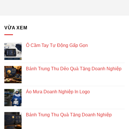
Tặng
giác
Doanh
để
Nghiệp
bàn
–
Giải
VỪA XEM
pháp
quà
tặng
doanh
Ô Cầm Tay Tự Động Gấp Gọn
nghiệp
độc
đáo
và
Bánh Trung Thu Dẻo Quà Tặng Doanh Nghiệp
bền
vững
Áo Mưa Doanh Nghiệp In Logo
Bánh Trung Thu Quà Tặng Doanh Nghiệp