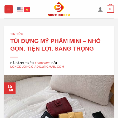
Chuyển
0
đến
nội
dung
TIN TỨC
TÚI ĐỰNG MỸ PHẨM MINI – NHỎ
GỌN, TIỆN LỢI, SANG TRỌNG
ĐÃ ĐĂNG TRÊN
15/08/2025
BỞI
LONGDUONGGIA0411@GMAIL.COM
15
Th8