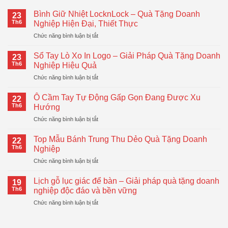
Bình Giữ Nhiệt LocknLock – Quà Tặng Doanh
23
Th6
Nghiệp Hiện Đại, Thiết Thực
ở
Chức năng bình luận bị tắt
Bình
Giữ
Sổ Tay Lò Xo In Logo – Giải Pháp Quà Tặng Doanh
23
Nhiệt
Th6
Nghiệp Hiệu Quả
LocknLock
ở
Chức năng bình luận bị tắt
–
Sổ
Quà
Tay
Tặng
Ô Cầm Tay Tự Động Gấp Gọn Đang Được Xu
22
Lò
Doanh
Th6
Hướng
Xo
Nghiệp
ở
Chức năng bình luận bị tắt
In
Hiện
Ô
Logo
Đại,
Cầm
–
Top Mẫu Bánh Trung Thu Dẻo Quà Tặng Doanh
Thiết
22
Tay
Giải
Th6
Nghiệp
Thực
Tự
Pháp
ở
Chức năng bình luận bị tắt
Động
Quà
Top
Gấp
Tặng
Mẫu
Gọn
Lịch gỗ lục giác để bàn – Giải pháp quà tặng doanh
Doanh
19
Bánh
Đang
Th6
nghiệp độc đáo và bền vững
Nghiệp
Trung
Được
Hiệu
ở
Chức năng bình luận bị tắt
Thu
Xu
Quả
Lịch
Dẻo
Hướng
gỗ
Quà
lục