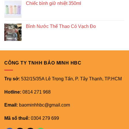
Chiếc bình giữ nhiệt 350ml
Bình Nước Thể Thao Có Vạch Đo
CÔNG TY TNHH BẢO MINH HBC
Trụ sở:
532/15/35A Lê Trọng Tấn, P. Tây Thạnh, TP.HCM
Hotline:
0814 271 968
Email:
baominhhbc@gmail.com
Mã số thuế:
0304 279 699