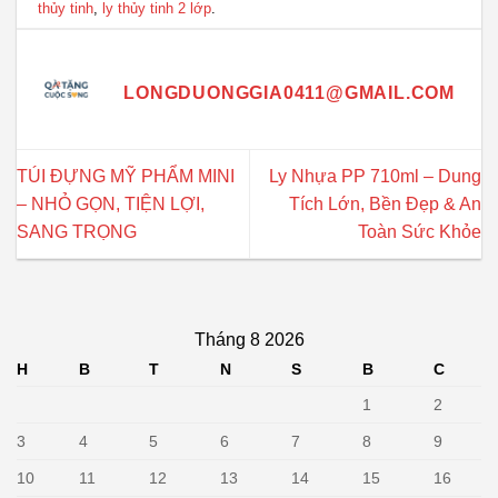
thủy tinh
,
ly thủy tinh 2 lớp
.
LONGDUONGGIA0411@GMAIL.COM
TÚI ĐỰNG MỸ PHẨM MINI
Ly Nhựa PP 710ml – Dung
– NHỎ GỌN, TIỆN LỢI,
Tích Lớn, Bền Đẹp & An
SANG TRỌNG
Toàn Sức Khỏe
Tháng 8 2026
H
B
T
N
S
B
C
1
2
3
4
5
6
7
8
9
10
11
12
13
14
15
16