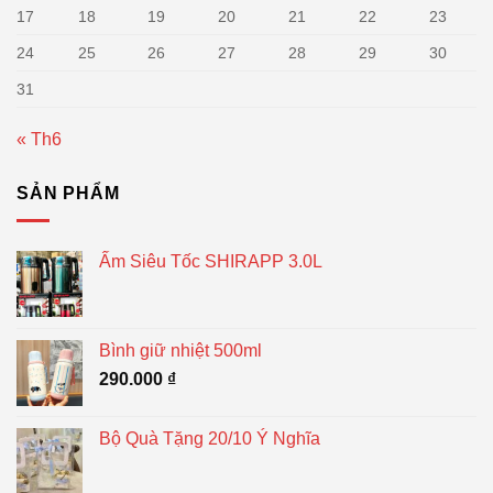
17
18
19
20
21
22
23
24
25
26
27
28
29
30
31
« Th6
SẢN PHẨM
Ấm Siêu Tốc SHIRAPP 3.0L
Bình giữ nhiệt 500ml
290.000
₫
Bộ Quà Tặng 20/10 Ý Nghĩa