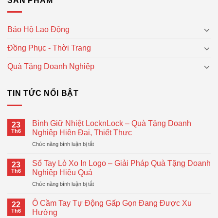
SẢN PHẨM
Bảo Hộ Lao Động
Đồng Phục - Thời Trang
Quà Tặng Doanh Nghiệp
TIN TỨC NỔI BẬT
Bình Giữ Nhiệt LocknLock – Quà Tặng Doanh
23
Th6
Nghiệp Hiện Đại, Thiết Thực
ở
Chức năng bình luận bị tắt
Bình
Giữ
Sổ Tay Lò Xo In Logo – Giải Pháp Quà Tặng Doanh
23
Nhiệt
Th6
Nghiệp Hiệu Quả
LocknLock
ở
Chức năng bình luận bị tắt
–
Sổ
Quà
Tay
Tặng
Ô Cầm Tay Tự Động Gấp Gọn Đang Được Xu
22
Lò
Doanh
Th6
Hướng
Xo
Nghiệp