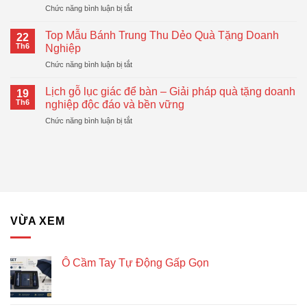
ở
Chức năng bình luận bị tắt
In
Hiện
Ô
Logo
Đại,
Cầm
–
Top Mẫu Bánh Trung Thu Dẻo Quà Tặng Doanh
Thiết
22
Tay
Giải
Th6
Nghiệp
Thực
Tự
Pháp
ở
Chức năng bình luận bị tắt
Động
Quà
Top
Gấp
Tặng
Mẫu
Gọn
Lịch gỗ lục giác để bàn – Giải pháp quà tặng doanh
Doanh
19
Bánh
Đang
Th6
nghiệp độc đáo và bền vững
Nghiệp
Trung
Được
Hiệu
ở
Chức năng bình luận bị tắt
Thu
Xu
Quả
Lịch
Dẻo
Hướng
gỗ
Quà
lục
Tặng
giác
Doanh
để
Nghiệp
bàn
–
Giải
VỪA XEM
pháp
quà
tặng
doanh
Ô Cầm Tay Tự Động Gấp Gọn
nghiệp
độc
đáo
và