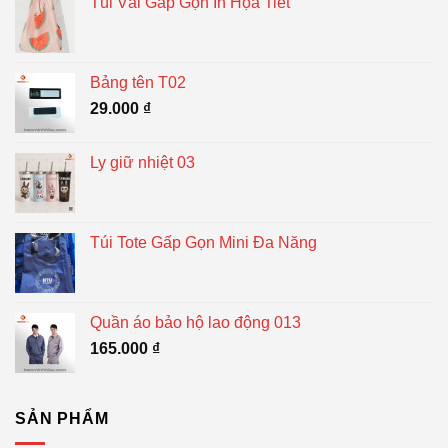
Túi Vải Gấp Gọn In Họa Tiết
Bảng tên T02
29.000
₫
Ly giữ nhiệt 03
Túi Tote Gấp Gọn Mini Đa Năng
Quần áo bảo hộ lao động 013
165.000
₫
SẢN PHẨM