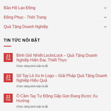
Bảo Hộ Lao Động
Đồng Phục - Thời Trang
Quà Tặng Doanh Nghiệp
TIN TỨC NỔI BẬT
Bình Giữ Nhiệt LocknLock – Quà Tặng Doanh
23
Th6
Nghiệp Hiện Đại, Thiết Thực
ở
Chức năng bình luận bị tắt
Bình
Giữ
Sổ Tay Lò Xo In Logo – Giải Pháp Quà Tặng Doanh
23
Nhiệt
Th6
Nghiệp Hiệu Quả
LocknLock
ở
Chức năng bình luận bị tắt
–
Sổ
Quà
Tay
Tặng
Ô Cầm Tay Tự Động Gấp Gọn Đang Được Xu
22
Lò
Doanh
Th6
Hướng
Xo
Nghiệp
ở
Chức năng bình luận bị tắt
In
Hiện
Ô