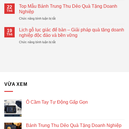
Logo
Đại,
Cầm
–
Top Mẫu Bánh Trung Thu Dẻo Quà Tặng Doanh
Thiết
22
Tay
Giải
Th6
Nghiệp
Thực
Tự
Pháp
ở
Chức năng bình luận bị tắt
Động
Quà
Top
Gấp
Tặng
Mẫu
Gọn
Lịch gỗ lục giác để bàn – Giải pháp quà tặng doanh
Doanh
19
Bánh
Đang
Th6
nghiệp độc đáo và bền vững
Nghiệp
Trung
Được
Hiệu
ở
Chức năng bình luận bị tắt
Thu
Xu
Quả
Lịch
Dẻo
Hướng
gỗ
Quà
lục
Tặng
giác
Doanh
để
Nghiệp
bàn
–
Giải
VỪA XEM
pháp
quà
tặng
doanh
Ô Cầm Tay Tự Động Gấp Gọn
nghiệp
độc
đáo
và
Bánh Trung Thu Dẻo Quà Tặng Doanh Nghiệp
bền